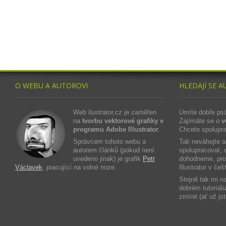
O WEBU A AUTOROVI
HLEDAJÍ SE A
Web ilustrator.cz je zaměřen
Umíte dobře ps
na
tvorbu vektorové grafiky v
Zajímáte se o
v
programu Adobe Illustrator
.
Chcete spolupra
Správcem tohoto webu a
Tak neváhejte 
autorem článků (pokud není
spolupracovat, c
uvedeno jinak) je grafik
Petr
dohodneme, prot
Václavek
, pracující na volné noze.
Illustrator v če
Stejně tak mi n
dobrém tutoriál
zmínit (ať už js