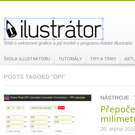
Web o vektorové grafice a její tvorbě v programu Adobe Illustrator.
ŠKOLA ILLUSTRÁTORU
TUTORIÁLY
TIPY A TRIKY
AKTU
POSTS TAGGED "DPI"
NÁSTROJE
/
Přepoče
milimetr
20. srpna 201