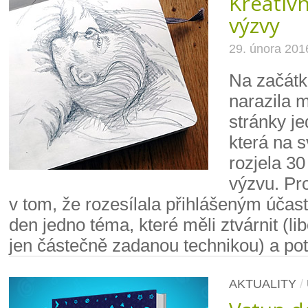
Kreativn
výzvy
29. února 201
Na začátk
narazila 
stránky j
která na 
rozjela 30
výzvu. Pro
v tom, že rozesílala přihlášeným úča
den jedno téma, které měli ztvárnit (l
jen částečně zadanou technikou) a pot
AKTUALITY
/