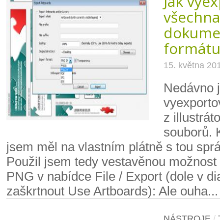
Jak vye
všechna
dokume
formátu
15. května 20
Nedávno j
vyexporto
z illustrá
souborů. 
jsem měl na vlastním plátně s tou sprá
Použil jsem tedy vestavěnou možnost 
PNG v nabídce File / Export (dole v di
zaškrtnout Use Artboards): Ale ouha...
NÁSTROJE
/