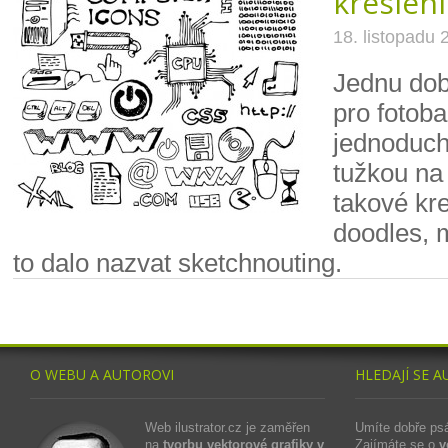
kreslení
18. listopadu 
Jednu dob
pro fotob
jednoduch
tužkou na 
takové kre
doodles, 
to dalo nazvat sketchnouting.
O WEBU A AUTOROVI
HLEDAJÍ SE A
Web ilustrator.cz je zaměřen
Umíte dobře ps
na
tvorbu vektorové grafiky v
Zajímáte se o
v