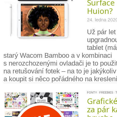
Surface
Huion?
24. ledna 202
Už pár let
upgradnou
tablet (má
starý Wacom Bamboo a v kombinaci
s nerozchozenými ovladači je to použi
na retušování fotek – na to je jakýkoliv
a koupit si něco pořádného na kreslení
FONTY
/
FREEBIES
/
Grafick
za pár k