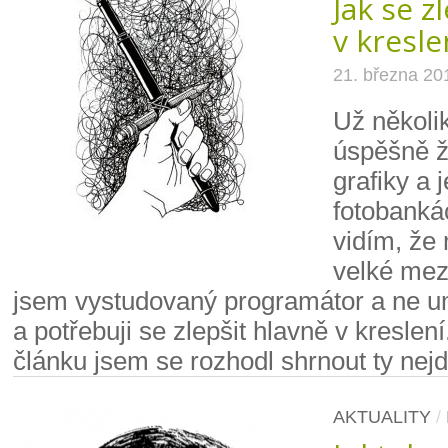
Jak se z
v kresle
21. března 20
Už několik
úspěšně ž
grafiky a j
fotobanká
vidím, že
velké mez
jsem vystudovaný programátor a ne u
a potřebuji se zlepšit hlavně v kreslen
článku jsem se rozhodl shrnout ty nejdů
AKTUALITY
/