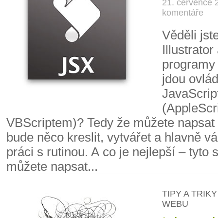
21. července 
komentáře
Věděli jst
Illustrator
programy 
jdou ovlád
JavaScri
(AppleScr
VBScriptem)? Tedy že můžete napsat s
bude něco kreslit, vytvářet a hlavně v
práci s rutinou. A co je nejlepší – tyto s
můžete napsat...
TIPY A TRIKY
WEBU