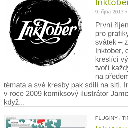
Inktobe
9. října 2017
První říje
pro grafik
svátek – z
Inktober, 
kreslící v
tvoří každ
na přede
témata a své kresby pak sdílí na síti. I
v roce 2009 komiksový ilustrátor Jame
když...
PLUGINY
/
TI