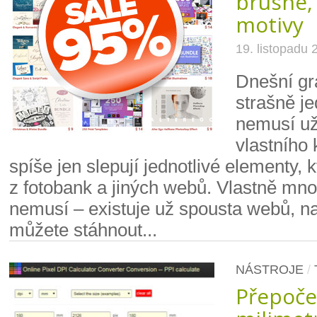
brushe,
motivy
19. listopadu 
Dnešní gra
strašně j
nemusí už
vlastního k
spíše jen slepují jednotlivé elementy, 
z fotobank a jiných webů. Vlastně mnoh
nemusí – existuje už spousta webů, na
můžete stáhnout...
NÁSTROJE
/
Přepoče