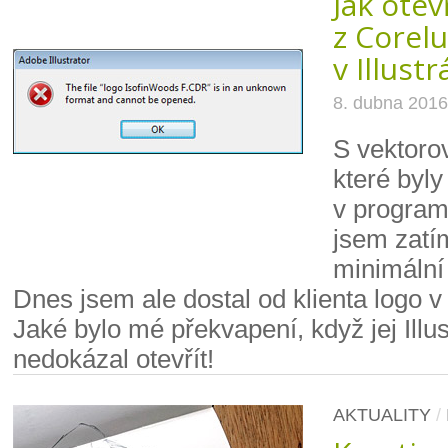
Jak otev
z Corelu
v Illust
8. dubna 2016
S vektoro
které byly
v program
jsem zatí
minimální
Dnes jsem ale dostal od klienta logo 
Jaké bylo mé překvapení, když jej Illus
nedokázal otevřít!
AKTUALITY
/