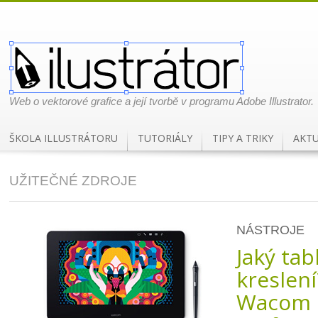
Web o vektorové grafice a její tvorbě v programu Adobe Illustrator.
ŠKOLA ILLUSTRÁTORU
TUTORIÁLY
TIPY A TRIKY
AKTU
UŽITEČNÉ ZDROJE
NÁSTROJE
Jaký tab
kreslení
Wacom C