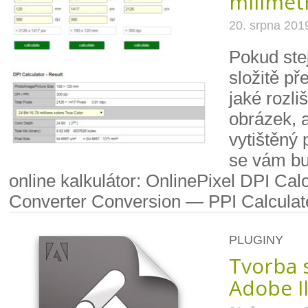
milimetr
20. srpna 201
Pokud stej
složitě př
jaké rozli
obrázek, 
vytištěný 
se vám bu
online kalkulátor: OnlinePixel DPI Calc
Converter Conversion — PPI Calculat
PLUGINY
Tvorba 
Adobe Il