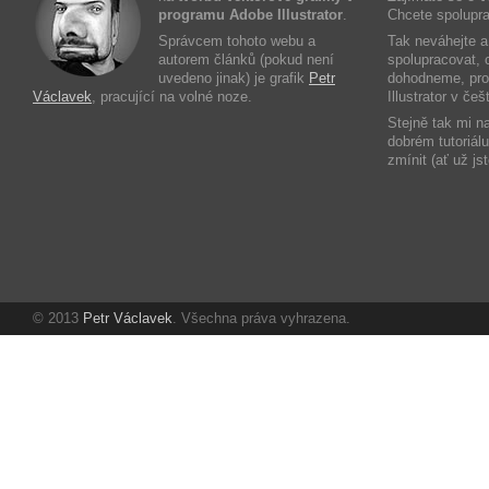
programu Adobe Illustrator
.
Chcete spolupra
Správcem tohoto webu a
Tak neváhejte 
autorem článků (pokud není
spolupracovat, c
uvedeno jinak) je grafik
Petr
dohodneme, prot
Václavek
, pracující na volné noze.
Illustrator v če
Stejně tak mi n
dobrém tutoriál
zmínit (ať už js
© 2013
Petr Václavek
. Všechna práva vyhrazena.