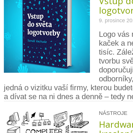
Vstup d
logotvo
9. prosince 2
Logo vás 
kaček a n
tisíc. Zál
tvorbu sv
doporučuji
odborníky,
jedná o vizitku vaší firmy, kterou bude
a dívat se na ni dnes a denně – tedy ne
NÁSTROJE
Hardwa