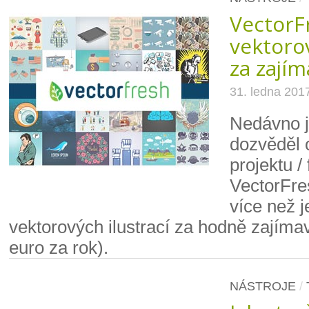
VectorF
vektorov
za zají
31. ledna 201
Nedávno 
dozvěděl 
projektu /
VectorFres
více než j
vektorových ilustrací za hodně zajíma
euro za rok).
NÁSTROJE
/