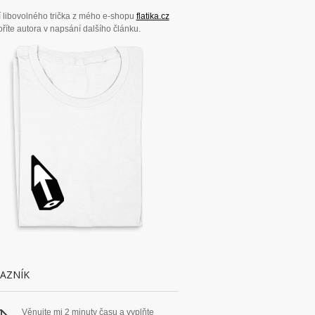
 libovolného trička z mého e-shopu
flatika.cz
říte autora v napsání dalšího článku.
AZNÍK
Věnujte mi 2 minuty času a vyplňte