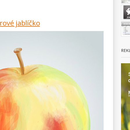
ové jablíčko
REK