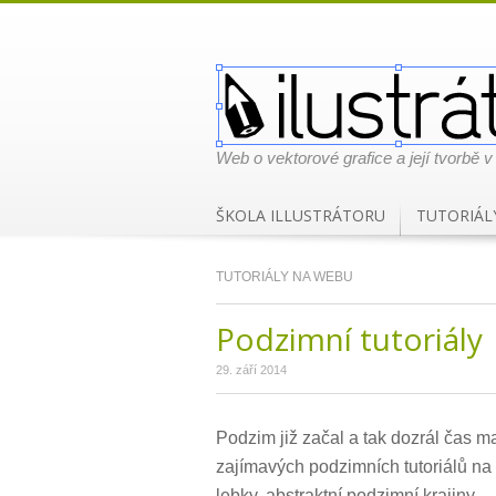
Web o vektorové grafice a její tvorbě v
ŠKOLA ILLUSTRÁTORU
TUTORIÁL
TUTORIÁLY NA WEBU
Podzimní tutoriály
29. září 2014
Podzim již začal a tak dozrál čas m
zajímavých podzimních tutoriálů na 
lebky, abstraktní podzimní krajiny…