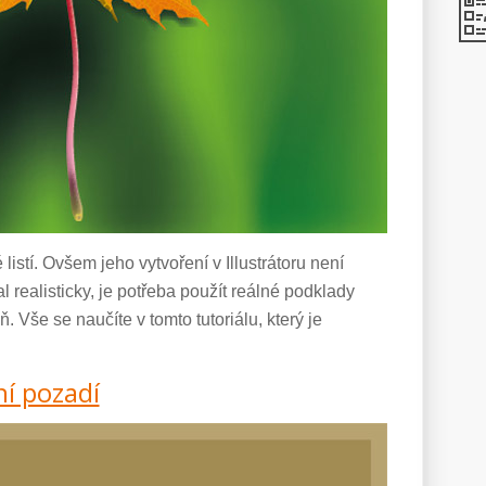
istí. Ovšem jeho vytvoření v Illustrátoru není
 realisticky, je potřeba použít reálné podklady
lň. Vše se naučíte v tomto tutoriálu, který je
í pozadí