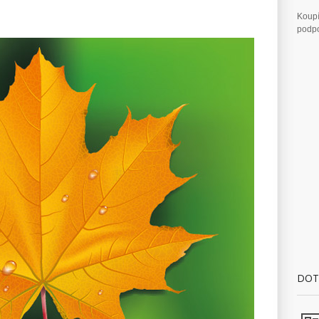
Koupí
podpo
DOT