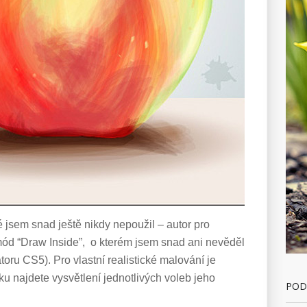
ré jsem snad ještě nikdy nepoužil – autor pro
mód “Draw Inside”, o kterém jsem snad ani nevěděl
toru CS5). Pro vlastní realistické malování je
nku najdete vysvětlení jednotlivých voleb jeho
POD