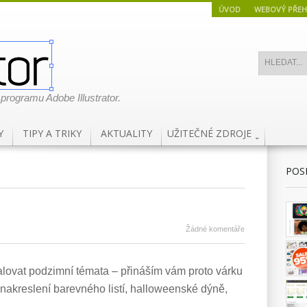
ÚVOD
WEBOVÝ PŘEH
 programu Adobe Illustrator.
Y
TIPY A TRIKY
AKTUALITY
UŽITEČNÉ ZDROJE
POS
Žádné komentáře
alovat podzimní témata – přináším vám proto várku
nakreslení barevného listí, halloweenské dýně,