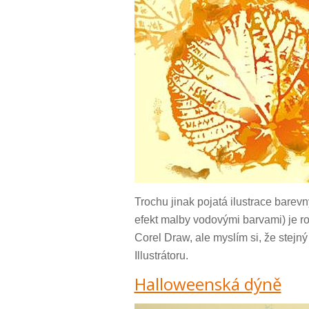
Trochu jinak pojatá ilustrace barevn
efekt malby vodovými barvami) je roz
Corel Draw, ale myslím si, že stejn
Illustrátoru.
Halloweenská dýně