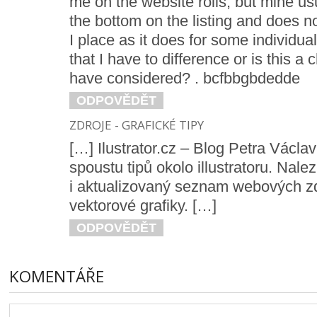
me on the website rolls, but mine usu
the bottom on the listing and does n
I place as it does for some individual
that I have to difference or is this a
have considered? . bcfbbgbdedde
ODPOVĚDĚT
ZDROJE - GRAFICKÉ TIPY
[…] Ilustrator.cz – Blog Petra Václa
spoustu tipů okolo illustratoru. Nale
i aktualizovaný seznam webových zd
vektorové grafiky. […]
ODPOVĚDĚT
KOMENTÁŘE