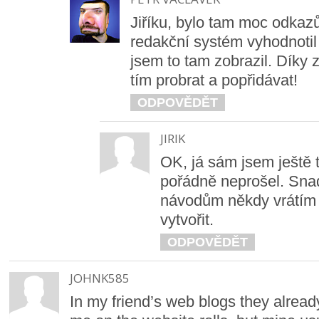
Jiříku, bylo tam moc odkazů
redakční systém vyhodnotil
jsem to tam zobrazil. Díky 
tím probrat a popřidávat!
ODPOVĚDĚT
JIRIK
OK, já sám jsem ještě 
pořádně neprošel. Sna
návodům někdy vrátím
vytvořit.
ODPOVĚDĚT
JOHNK585
In my friend’s web blogs they alrea