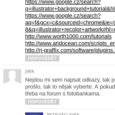
https://www.google.cz/search?
q=illustrator+background+tutor
https://www.google.cz/search?
aq=f&gcx=c&sourceid=chrome&ie=
8&q=illustrator+recolor+artwork#hl=
http://www.worth1000.com/tutorials
http://www.aridocean.com/scripts_e
http://rj-graffix.com/software/plugins
ODPOVĚDĚT
JIRIK
Nejdou mi sem napsat odkazy, tak p
prošlo, tak to nějak vyberte. A pokud
třeba na forum s fotobankama.
ODPOVĚDĚT
PETR VÁCLAVEK