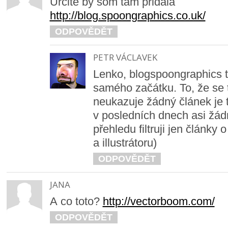
Určite by som tam pridala
http://blog.spoongraphics.co.uk/
ODPOVĚDĚT
PETR VÁCLAVEK
Lenko, blogspoongraphics t
samého začátku. To, že se
neukazuje žádný článek je 
v posledních dnech asi žád
přehledu filtruji jen články 
a illustrátoru)
ODPOVĚDĚT
JANA
A co toto?
http://vectorboom.com/
ODPOVĚDĚT