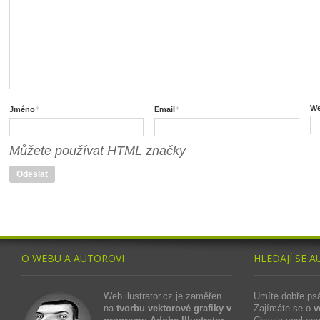
*
*
We
Jméno
Email
Můžete používat HTML značky
O WEBU A AUTOROVI
HLEDAJÍ SE A
Web ilustrator.cz je zaměřen
Umíte dobře ps
na
tvorbu vektorové grafiky v
Zajímáte se o
v