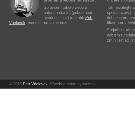
programu Adobe Illustrator
.
Chcete spolupra
Správcem tohoto webu a
Tak neváhejte 
autorem článků (pokud není
spolupracovat, c
uvedeno jinak) je grafik
Petr
dohodneme, prot
Václavek
, pracující na volné noze.
Illustrator v če
Stejně tak mi n
dobrém tutoriál
zmínit (ať už js
© 2013
Petr Václavek
. Všechna práva vyhrazena.