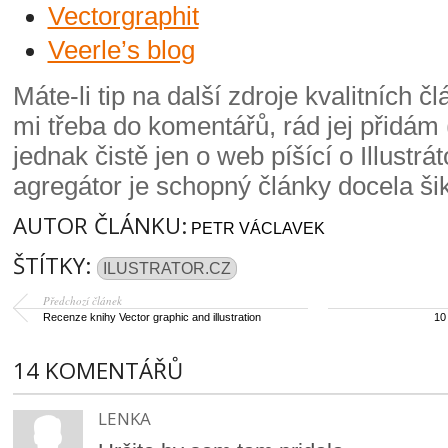
Vectorgraphit
Veerle’s blog
Máte-li tip na další zdroje kvalitních č
mi třeba do komentářů, rád jej přidám
jednak čistě jen o web píšící o Illustrá
agregátor je schopný články docela šiko
AUTOR ČLÁNKU:
PETR VÁCLAVEK
ŠTÍTKY:
ILUSTRATOR.CZ
Předchozí článek
Recenze knihy Vector graphic and illustration
10 
14 KOMENTÁŘŮ
LENKA