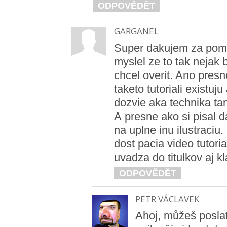
ODPOVĚDĚT
GARGANEL
Super dakujem za pomo
myslel ze to tak nejak 
chcel overit. Ano presn
taketo tutoriali existuj
dozvie aka technika ta
A presne ako si pisal 
na uplne inu ilustraciu
dost pacia video tutoria
uvadza do titulkov aj k
ODPOVĚDĚT
PETR VÁCLAVEK
Ahoj, můžeš poslat