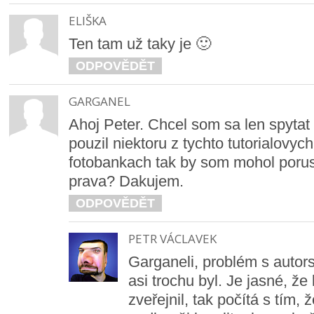
ELIŠKA
Ten tam už taky je 🙂
ODPOVĚDĚT
GARGANEL
Ahoj Peter. Chcel som sa len spyta
pouzil niektoru z tychto tutorialovych 
fotobankach tak by som mohol porus
prava? Dakujem.
ODPOVĚDĚT
PETR VÁCLAVEK
Garganeli, problém s autor
asi trochu byl. Je jasné, že 
zveřejnil, tak počítá s tím, ž