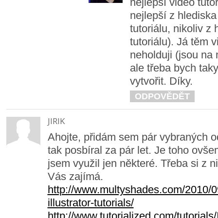
nejlepší video tuto
nejlepší z hledisk
tutoriálu, nikoliv 
tutoriálu). Já těm
neholduji (jsou n
ale třeba bych taky
vytvořit. Díky.
ODPOVĚDĚT
JIRIK
Ahojte, přidám sem pár vybraných o
tak posbíral za pár let. Je toho ovš
jsem využil jen některé. Třeba si z n
Vás zajímá.
http://www.multyshades.com/2010/0
illustrator-tutorials/
http://www.tutorialized.com/tutorials/I