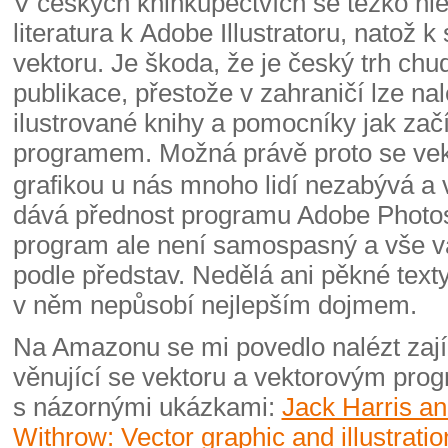
V českých knihkupectvích se těžko hle
literatura k Adobe Illustratoru, natož
vektoru. Je škoda, že je český trh chu
publikace, přestože v zahraničí lze na
ilustrované knihy a pomocníky jak zač
programem.
Možná právě proto se ve
grafikou u nás mnoho lidí nezabývá a v
dává přednost programu Adobe Photo
program ale není samospasný a vše v
podle představ. Nedělá ani pěkné texty
v něm nepůsobí nejlepším dojmem.
Na Amazonu se mi povedlo nalézt zaj
věnující se vektoru a vektorovým pr
s názornými ukázkami:
Jack Harris a
Withrow: Vector graphic and illustratio