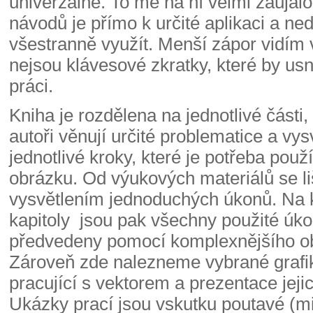
univerzálně. To mě na ní velmi zaujalo,
návodů je přímo k určité aplikaci a ne
všestranně využít. Menší zápor vidím 
nejsou klávesové zkratky, které by usn
práci.
Kniha je rozdělena na jednotlivé části,
autoři věnují určité problematice a vys
jednotlivé kroky, které je potřeba pou
obrázku. Od výukových materiálů se l
vysvětlením jednoduchých úkonů. Na 
kapitoly jsou pak všechny použité úk
předvedeny pomocí komplexnějšího o
Zároveň zde nalezneme vybrané grafi
pracující s vektorem a prezentace jejic
Ukázky prací jsou vskutku poutavé (mi