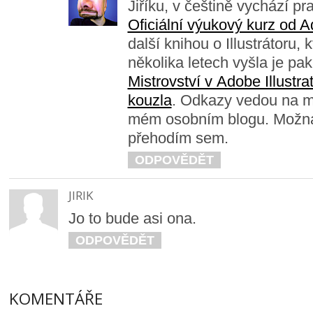
Jiříku, v češtině vychází pr
Oficiální výukový kurz od 
další knihou o Illustrátoru, 
několika letech vyšla je pa
Mistrovství v Adobe Illustrat
kouzla
. Odkazy vedou na m
mém osobním blogu. Možn
přehodím sem.
ODPOVĚDĚT
JIRIK
Jo to bude asi ona.
ODPOVĚDĚT
KOMENTÁŘE