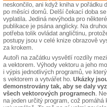
neskončilo, ani když kniha v pořádku d
po měsíci domů. Delší čekací doba se
vyplatila. Jediná nevýhoda pro někter
publikace je psána anglicky. Na druho
potřeba tolik ovládat angličtinu, proto
postupy jsou v celé knize obrazově vy
za krokem.
Autoři na začátku vysvětlí rozdíly mez
a vektorem. Výhody vektoru a jeho mož
i výpis jednotlivých programů, ve kter
s vektorem a vytvářet ho.
Ukázky jso
demonstrovány tak, aby se daly vy
všech vektorových programech
. Ne
na jeden určitý program, což pomáhá 