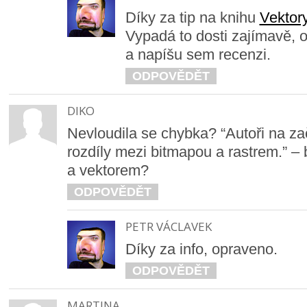
Díky za tip na knihu
Vektory
Vypadá to dosti zajímavě, 
a napíšu sem recenzi.
ODPOVĚDĚT
DIKO
Nevloudila se chybka? “Autoři na za
rozdíly mezi bitmapou a rastrem.” –
a vektorem?
ODPOVĚDĚT
PETR VÁCLAVEK
Díky za info, opraveno.
ODPOVĚDĚT
MARTINA