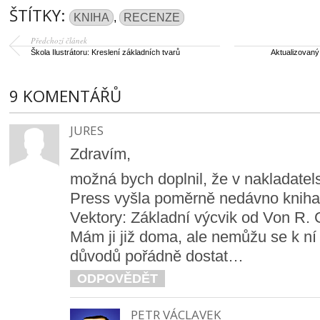
ŠTÍTKY:
KNIHA
,
RECENZE
Předchozí článek
Škola Ilustrátoru: Kreslení základních tvarů
Aktualizovaný
9 KOMENTÁŘŮ
JURES
Zdravím,
možná bych doplnil, že v nakladatel
Press vyšla poměrně nedávno kniha
Vektory: Základní výcvik od Von R. G
Mám ji již doma, ale nemůžu se k ní
důvodů pořádně dostat…
ODPOVĚDĚT
PETR VÁCLAVEK