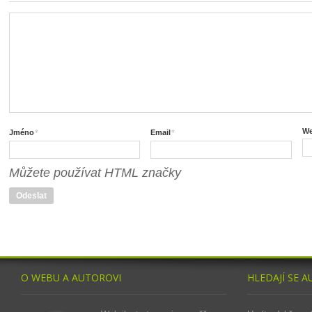
*
*
We
Jméno
Email
Můžete používat HTML značky
O WEBU A AUTOROVI
HLEDAJÍ SE A