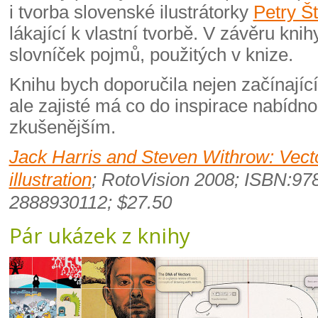
i tvorba slovenské ilustrátorky
Petry Š
lákající k vlastní tvorbě. V závěru kni
slovníček pojmů, použitých v knize.
Knihu bych doporučila nejen začínajíc
ale zajisté má co do inspirace nabídno
zkušenějším.
Jack Harris and Steven Withrow: Vect
illustration
; RotoVision 2008; ISBN:97
2888930112; $27.50
Pár ukázek z knihy