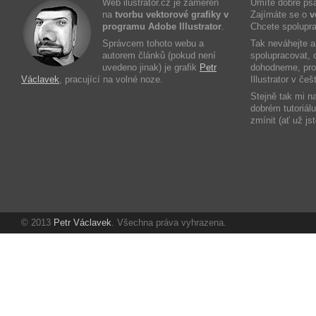
Web ilustrator.cz je zaměřen
Umíte dobře ps
na
tvorbu vektorové grafiky v
Zajímáte se o
v
programu Adobe Illustrator
.
Chcete spolupra
Správcem tohoto webu a
Tak neváhejte 
autorem článků (pokud není
spolupracovat, c
uvedeno jinak) je grafik
Petr
dohodneme, prot
Václavek
, pracující na volné noze.
Illustrator v če
Stejně tak mi n
dobrém tutoriál
zmínit (ať už js
© 2013
Petr Václavek
. Všechna práva vyhrazena.