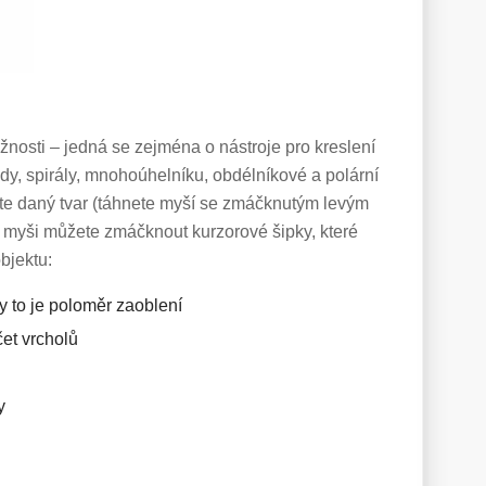
ožnosti – jedná se zejména o nástroje pro kreslení
dy, spirály, mnohoúhelníku, obdélníkové a polární
líte daný tvar (táhnete myší se zmáčknutým levým
ka myši můžete zmáčknout kurzorové šipky, které
bjektu:
 to je poloměr zaoblení
et vrcholů
y