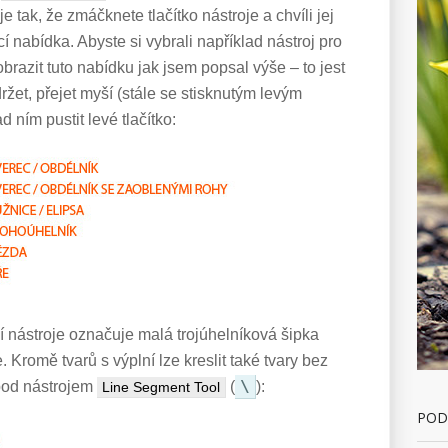
e tak, že zmáčknete tlačítko nástroje a chvíli jej
í nabídka. Abyste si vybrali například nástroj pro
brazit tuto nabídku jak jsem popsal výše – to jest
držet, přejet myší (stále se stisknutým levým
d ním pustit levé tlačítko:
ší nástroje označuje malá trojúhelníková šipka
 Kromě tvarů s výplní lze kreslit také tvary bez
\
 pod nástrojem
(
):
Line Segment Tool
POD