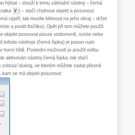
 hýbat – slouží k tomu základní nástroj – černá
V
kratka
) – stačí chytnout objekt a posunout
má výplň, tak musíte kliknout na jeho okraj – držet
ísto a pustit tlačítko). Opět při tom můžete použít
dete objekt posouvat pouze vodorovně, svisle nebo
 tohoto nástroje (černá šipka) je posun na/o
v horní liště. Poslední možností je použít volbu
e aktivován nástroj černá šipka, tak stačí
e zobrazí dialog, ve kterém můžete zadat přesné
, kam se má objekt posunout: