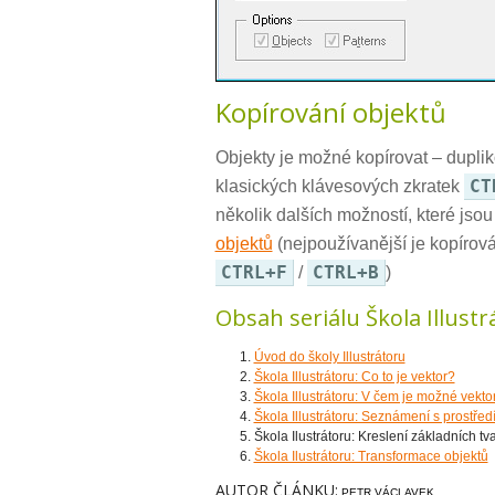
Kopírování objektů
Objekty je možné kopírovat – duplik
CT
klasických klávesových zkratek
několik dalších možností, které jso
objektů
(nejpoužívanější je kopírová
CTRL+F
CTRL+B
/
)
Obsah seriálu
Škola Illust
Úvod do školy Illustrátoru
Škola Illustrátoru: Co to je vektor?
Škola Illustrátoru: V čem je možné vektor
Škola Illustrátoru: Seznámení s prostřed
Škola Ilustrátoru: Kreslení základních tv
Škola Ilustrátoru: Transformace objektů
AUTOR ČLÁNKU:
PETR VÁCLAVEK