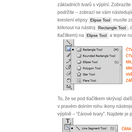
základních tvarů s výplní. Zobrazíte j
podržíte – zobrazí se vám následujíc
kreslení elipsy
musíte zo
Elipse Tool
kliknout na nástroj
, 
Rectangle Tool
tlačítkem) na
a teprve na
Elipse Tool
To, že se pod tlačítkem skrývají dal
v pravém dolním rohu ikony nástroje.
výplně – “čárové tvary”. Najdete je