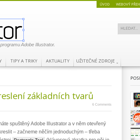
ÚVOD
WEBOVÝ PŘEH
 programu Adobe Illustrator.
Y
TIPY A TRIKY
AKTUALITY
UŽITEČNÉ ZDROJE
POS
reslení základních tvarů
6 Comments
áte spuštěný Adobe Illustrator a v něm otevřený
eslit – začneme něčím jednoduchým – třeba
ástroj
(klávesová zkratka pro něj je