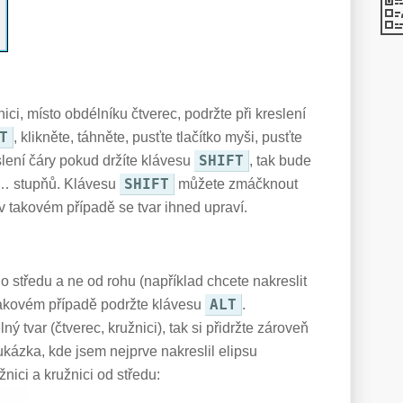
nici, místo obdélníku čtverec, podržte při kreslení
T
, klikněte, táhněte, pusťte tlačítko myši, pusťte
SHIFT
slení čáry pokud držíte klávesu
, tak bude
SHIFT
 … stupňů. Klávesu
můžete zmáčknout
, v takovém případě se tvar ihned upraví.
ho středu a ne od rohu (například chcete nakreslit
ALT
 takovém případě podržte klávesu
.
lný tvar (čtverec, kružnici), tak si přidržte zároveň
ukázka, kde jsem nejprve nakreslil elipsu
nici a kružnici od středu: