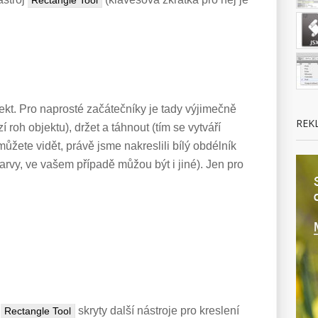
Rectangle Tool
jekt. Pro naprosté začátečníky je tady výjimečně
REK
 roh objektu), držet a táhnout (tím se vytváří
 můžete vidět, právě jsme nakreslili bílý obdélník
arvy, ve vašem případě můžou být i jiné). Jen pro
u
skryty další nástroje pro kreslení
Rectangle Tool