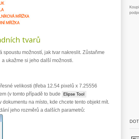
Koupí
podpo
adních tvarů
 spoustu možností, jak tvar nakreslit. Zůstaňme
a a ukažme si jeho další možnosti.
řesné velikosti (třeba 12.54 pixelů x 7.25556
ojem (v tomto případě to bude
Elipse Tool
 v dokumentu na místo, kde chcete tento objekt mít.
dání jeho rozměrů a dalších parametrů:
DOT