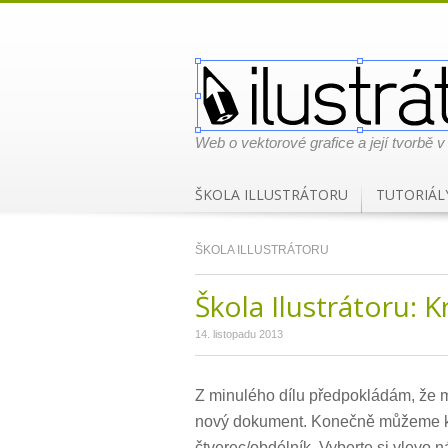
Web o vektorové grafice a její tvorbě v
ŠKOLA ILLUSTRÁTORU
TUTORIÁL
ŠKOLA ILLUSTRÁTORU
Škola Ilustrátoru: K
14. listopadu 2013
Z minulého dílu předpokládám, že m
nový dokument. Konečně můžeme kr
čtverec/obdélník.
Vyberte si vlevo n