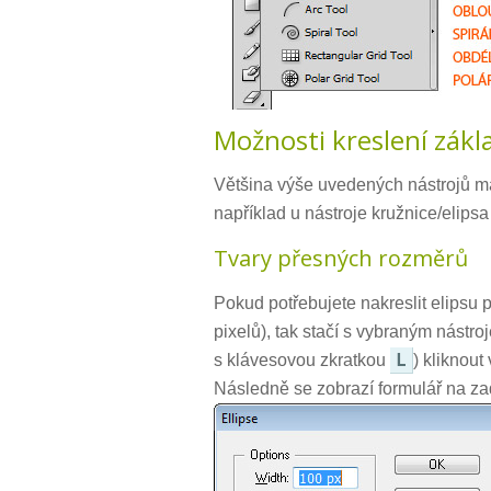
Možnosti kreslení zákl
Většina výše uvedených nástrojů má
například u nástroje kružnice/elips
Tvary přesných rozměrů
Pokud potřebujete nakreslit elipsu p
pixelů), tak stačí s vybraným nástr
L
s klávesovou zkratkou
) kliknout
Následně se zobrazí formulář na za