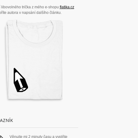
 libovolného trička z mého e-shopu
flatika.cz
říte autora v napsání dalšího článku.
AZNÍK
Věnujte mi 2 minuty času a vyplňte