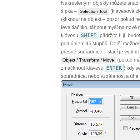
Nakreslenými objekty můžete snadno
šipka –
(klávesová z
Selection Tool
(kliknout na objekt – pozor pokud ne
levé tlačítko, táhnout myší na nové m
SHIFT
klávesu
přidržíte-li ji, bu
pod úhlem 45 stupňů. Další možností
přesné souřadnice – stačí je vyplnit 
(pokud mát
Object / Transform / Move
ENTER
zmáčknout klávesu
) kdy s
souřadnice, nebo vzdálenost a úhel