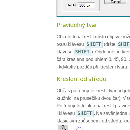
Pravidelný tvar
Chcete-li nakreslit místo elipsy kruž
SHIFT
SHIF
tvaru klávesu
(držte
SHIFT
klávesu
). Obdobně při kre
čára kreslena pod úhlem 0, 45, 90,
i kdykoliv později při kreslení tvaru
Kreslení od středu
Občas potřebujete kreslit tvar od je
kružnici na průsečíku dvou čar). V
Potřebujete-li takto nakreslit pravide
SHIFT
i klávesu
. Na závěr jedna 
klasickým způsobem, od středu, kruž