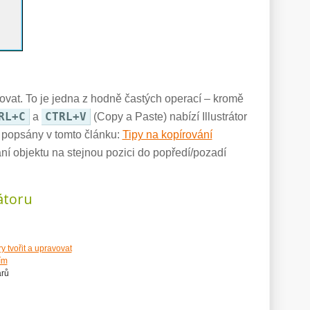
ovat. To je jedna z hodně častých operací – kromě
RL+C
CTRL+V
a
(Copy a Paste) nabízí Illustrátor
u popsány v tomto článku:
Tipy na kopírování
ní objektu na stejnou pozici do popředí/pozadí
rátoru
y tvořit a upravovat
ím
arů