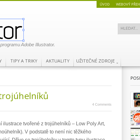
ÚVOD
WEBOVÝ PŘEH
 programu Adobe Illustrator.
Y
TIPY A TRIKY
AKTUALITY
UŽITEČNÉ ZDROJE
POS
 trojúhelníků
4 Comments
ilustrace tvořené z trojúhelníků – Low Poly Art,
oúhelník). V podstatě to není nic těžkého
ující.
Dříve se trojúhelníky v tomto typu ilustrace