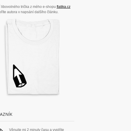
 libovolného trička z mého e-shopu
flatika.cz
říte autora v napsání dalšího článku.
AZNÍK
Věnujte mi 2 minuty času a vyplňte