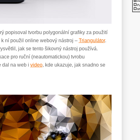
rý popisoval tvorbu polygonální grafiky za použití
 k ní použil online webový nástroj –
Triangulátor
.
světlil, jak se tento šikovný nástroj používá.
ikace pro ruční (neautomatickou) tvrobu
je dal na web i
video
, kde ukazuje, jak snadno se