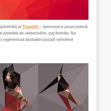
ojúhelníků je
Trianglify
– opensource javascriptová
t výsledek do vektorového .svg formátu. Na
vygenerovat abstraktní pozadí vytvořené