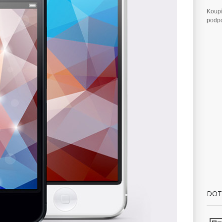
Koupí
podpo
DOT