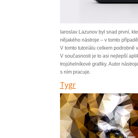
Iaroslav Lazunov byl snad první, kte
nějakého nástroje – v tomto případě
V tomto tutoriálu celkem podrobně vy
V současnosti je to asi nejlepší apl
trojúhelníkové grafiky. Autor nástro
s ním pracuje.
Tygr