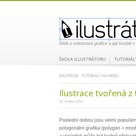
Web o vektorové grafice a její tvorbě v
ŠKOLA ILLUSTRÁTORU
TUTORIÁL
NÁSTROJE
/
TUTORIÁLY NA WEBU
Ilustrace tvořená z
19. května 2014
Poslední dobou jsou velmi populární 
polygonální grafika (polygon = mnoh
a výsledek může být hodně překvap