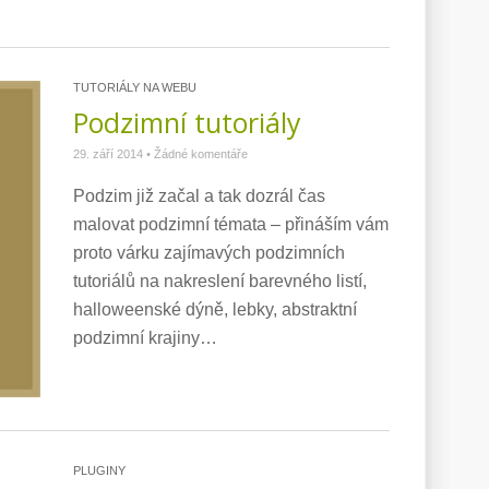
TUTORIÁLY NA WEBU
Podzimní tutoriály
29. září 2014
•
Žádné komentáře
Podzim již začal a tak dozrál čas
malovat podzimní témata – přináším vám
proto várku zajímavých podzimních
tutoriálů na nakreslení barevného listí,
halloweenské dýně, lebky, abstraktní
podzimní krajiny…
PLUGINY