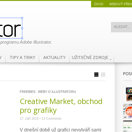
ÚVOD
WEBOVÝ PŘEH
 programu Adobe Illustrator.
Y
TIPY A TRIKY
AKTUALITY
UŽITEČNÉ ZDROJE
POS
FREEBIES
/
WEBY O ILLUSTRATORU
Creative Market, obchod
pro grafiky
17. září 2015
•
13 Comments
V dnešní době už grafici nevytváří sami