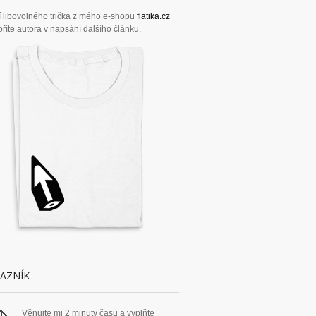
 libovolného trička z mého e-shopu
flatika.cz
říte autora v napsání dalšího článku.
AZNÍK
Věnujte mi 2 minuty času a vyplňte