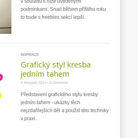
v souladu s níže uvedenými
podmínkami. Snad během příštího roku
to bude s freebies sekcí lepší.
INSPIRACE
Grafický styl kresba
jedním tahem
6. listopadu 2014
•
2 Comments
Představení grafického stylu kresby
jedním tahem - ukázky těch
nejzdařilejších děl a použití této techniky
v praxi.