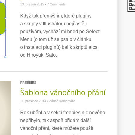
13. března 2015
•
7 Comments
Když tak přemýšlím, které pluginy
a skripty v Illustrátoru nejčastěji
používám, vychází mi hned po Select
Menu (o tom už se psalo v článku
o instalaci pluginů) balík skriptů aics
od Hiroyuki Sato.
FREEBIES
Šablona vánočního přání
11. prosince 2014
•
Žádné komentáře
Rok uběhl a v sekci freebies nic nového
nepřibylo, tak aspoň přidám další
vánoční přání, které můžete použít