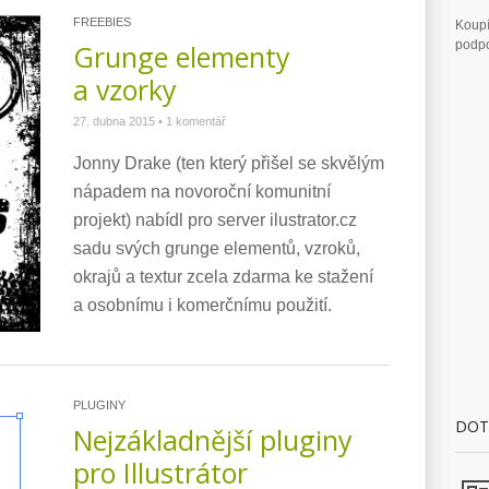
FREEBIES
Koupí
podpo
Grunge elementy
a vzorky
27. dubna 2015
•
1 komentář
Jonny Drake (ten který přišel se skvělým
nápadem na novoroční komunitní
projekt) nabídl pro server ilustrator.cz
sadu svých grunge elementů, vzroků,
okrajů a textur zcela zdarma ke stažení
a osobnímu i komerčnímu použití.
PLUGINY
DOT
Nejzákladnější pluginy
pro Illustrátor