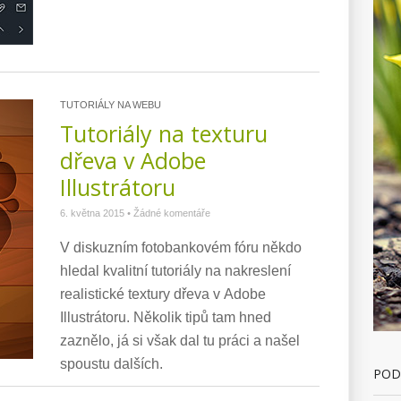
TUTORIÁLY NA WEBU
Tutoriály na texturu
dřeva v Adobe
Illustrátoru
6. května 2015
•
Žádné komentáře
V diskuzním fotobankovém fóru někdo
hledal kvalitní tutoriály na nakreslení
realistické textury dřeva v Adobe
Illustrátoru. Několik tipů tam hned
zaznělo, já si však dal tu práci a našel
spoustu dalších.
POD