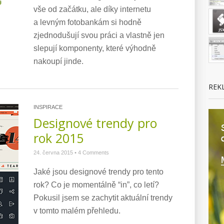
vše od začátku, ale díky internetu
a levným fotobankám si hodně
zjednodušují svou práci a vlastně jen
slepují komponenty, které výhodně
nakoupí jinde.
REK
INSPIRACE
Designové trendy pro
rok 2015
24. června 2015
•
4 Comments
Jaké jsou designové trendy pro tento
rok? Co je momentálně “in”, co letí?
Pokusil jsem se zachytit aktuální trendy
v tomto malém přehledu.