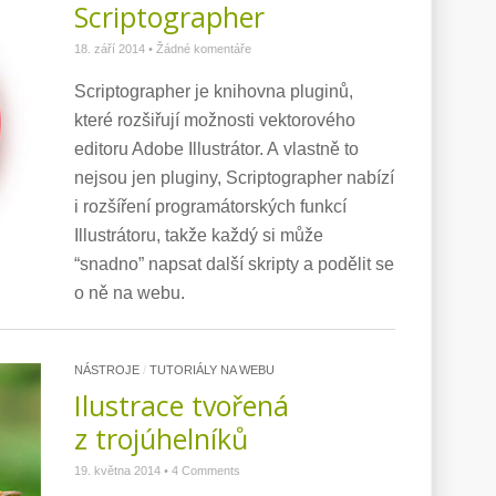
Scriptographer
18. září 2014
•
Žádné komentáře
Scriptographer je knihovna pluginů,
které rozšiřují možnosti vektorového
editoru Adobe Illustrátor. A vlastně to
nejsou jen pluginy, Scriptographer nabízí
i rozšíření programátorských funkcí
Illustrátoru, takže každý si může
“snadno” napsat další skripty a podělit se
o ně na webu.
NÁSTROJE
/
TUTORIÁLY NA WEBU
Ilustrace tvořená
z trojúhelníků
19. května 2014
•
4 Comments